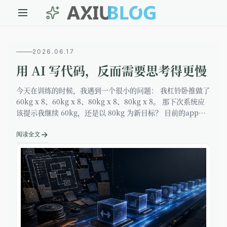
2026.06.17
用 AI 写代码，反而需要思考得更慢
今天在训练的时候，我遇到一个很小的问题： 我杠铃卧推做了
60kg x 8、60kg x 8、80kg x 8、80kg x 8。 那下次系统应
该提示我继续 60kg，还是以 80kg 为新目标？ 目前的app提
示是继续做60kg，但是我觉
→
阅读全文