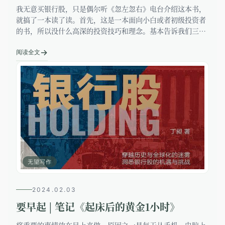
我无意买银行股，只是偶尔听《忽左忽右》电台介绍这本书，
就搞了一本读了读。首先，这是一本面向小白或者初级投资者
的书，所以没什么高深的投资技巧和理念。基本告诉我们三件
事：国内宏观经济向好，美股牛市周期将过，银行股值得长期
→
投资。当然除此之外，还涉
阅读全文
无望写作
2024.02.03
要早起 | 笔记《起床后的黄金1小时》
将重要的事情放在早上来做。原因之一是每天从手机、电脑上