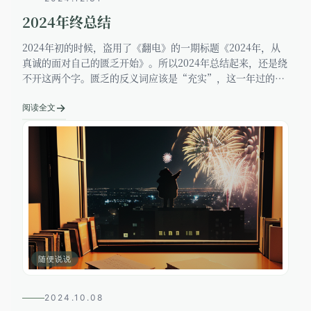
2024年终总结
2024年初的时候，盗用了《翻电》的一期标题《2024年，从
真诚的面对自己的匮乏开始》。所以2024年总结起来，还是绕
不开这两个字。匮乏的反义词应该是“充实”，这一年过的充
实吗，6～7点起床，11点睡觉，工作8～10个小时，并且周末
→
也偶尔加
阅读全文
随便说说
2024.10.08