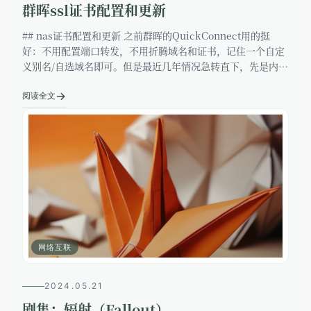
群晖ssl证书配置和更新
## nas证书配置和更新 之前群晖的QuickConnect用的挺
好：不用配置端口转发，不用折腾域名和证书，记住一个自定
义别名/自选域名即可。但是最近几年情况急转直下，先是内置
的几个免费用域名时常挂，QC除了提示必须绑定大陆手机号
→
之外，也
阅读全文
网络互联
2024.05.21
剧集：辐射（Fallout）