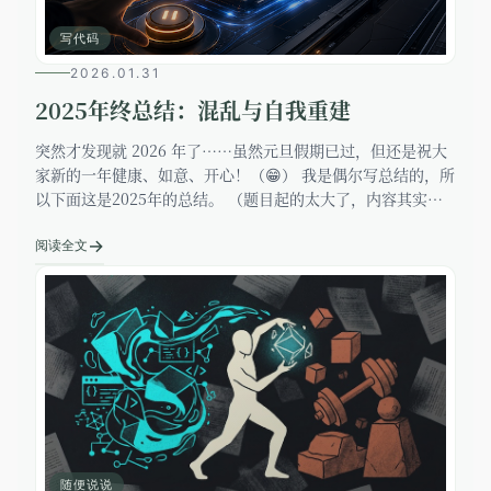
写代码
2026.01.31
2025年终总结：混乱与自我重建
突然才发现就 2026 年了……虽然元旦假期已过，但还是祝大
家新的一年健康、如意、开心！（😁） 我是偶尔写总结的，所
以下面这是2025年的总结。 （题目起的太大了，内容其实是
AI+锻炼+读书，没啥高达上的内容） ![2025-fin
→
阅读全文
随便说说