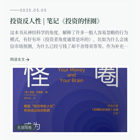
2025.05.05
投资反人性 | 笔记《投资的怪圈》
这本书从神经科学的角度，解释了许多一般人容易忽略的行为
模式，有好有坏（投资者角度通常是坏的），比如为什么会迷
信市场预测，为什么已经亏钱了却不舍得卖等等。作为补充说
明，作者补充了翔实的实验记录，有耳熟能详的小白鼠多巴胺
→
实验，也有不太熟悉的大脑
阅读全文
无望写作