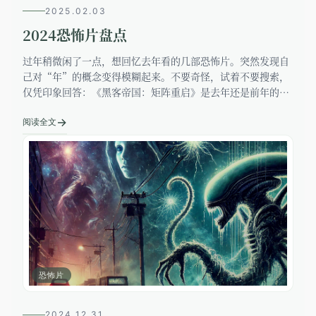
2025.02.03
2024恐怖片盘点
过年稍微闲了一点，想回忆去年看的几部恐怖片。突然发现自
己对“年”的概念变得模糊起来。不要奇怪，试着不要搜索，
仅凭印象回答：《黑客帝国：矩阵重启》是去年还是前年的，
《你的名字》是哪一年的，反诈宣传片《孤注一掷》，《星球
→
大战》最近一部电影呢？我
阅读全文
恐怖片
2024.12.31