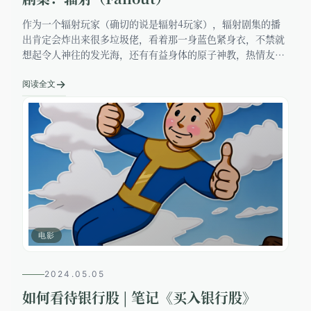
作为一个辐射玩家（确切的说是辐射4玩家），辐射剧集的播
出肯定会炸出来很多垃圾佬，看着那一身蓝色紧身衣，不禁就
想起令人神往的发光海，还有有益身体的原子神教，热情友好
的超级变种人和死亡爪。当然像我这样的轻度玩家，对于
→
NCR（新加州共和国）的印象
阅读全文
电影
2024.05.05
如何看待银行股 | 笔记《买入银行股》